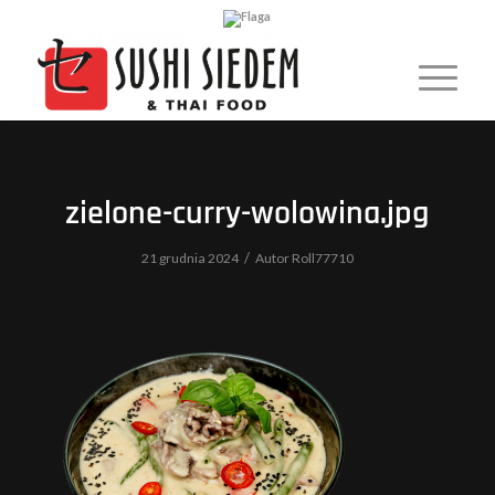
zielone-curry-wolowina.jpg
/
21 grudnia 2024
Autor
Roll77710