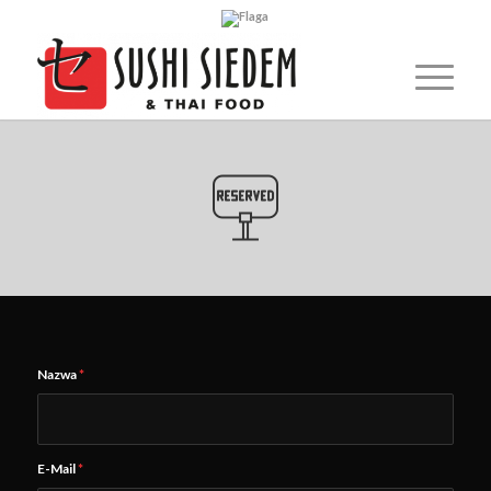
Nazwa
*
E-Mail
*