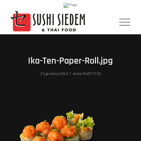
Ika-Ten-Paper-Roll.jpg
/
21 grudnia 2024
Autor
Roll77710