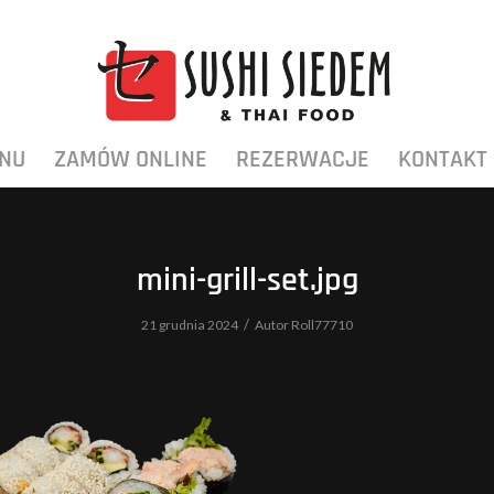
NU
ZAMÓW ONLINE
REZERWACJE
KONTAKT
mini-grill-set.jpg
/
21 grudnia 2024
Autor
Roll77710