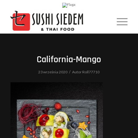
California-Mango
/
23 września 2020
Autor
Roll77710