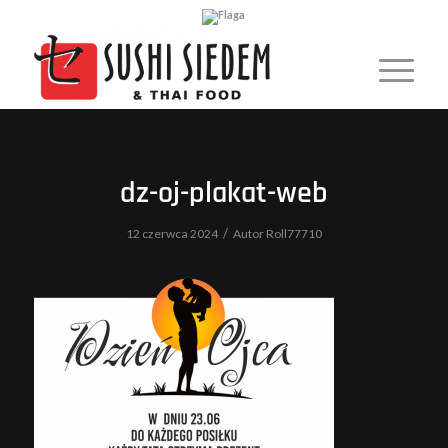
dz-oj-plakat-web
/
12 czerwca 2024
Autor
Roll77710