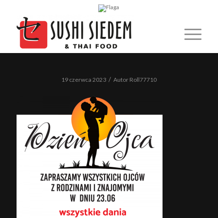
/
19 czerwca 2023
Autor
Roll77710