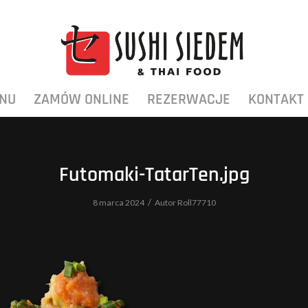
NU
ZAMÓW ONLINE
REZERWACJE
KONTAKT
Futomaki-TatarTen.jpg
/
8 marca 2024
Autor
Roll77710