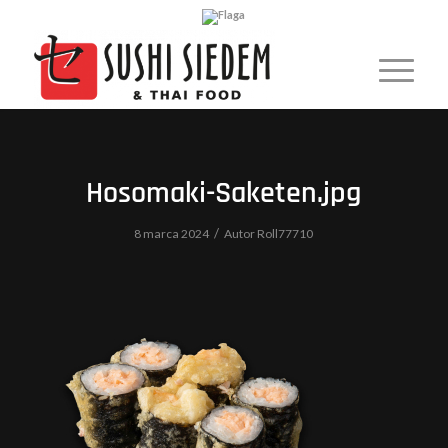
Hosomaki-Saketen.jpg
/
8 marca 2024
Autor
Roll77710