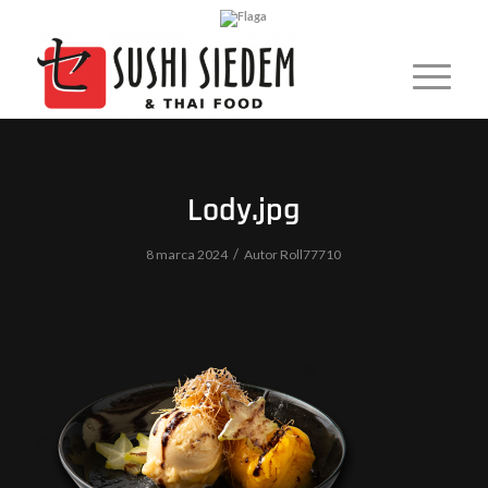
Lody.jpg
/
8 marca 2024
Autor
Roll77710