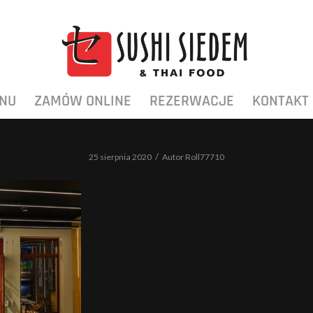
NU
ZAMÓW ONLINE
REZERWACJE
KONTAKT
/
25 sierpnia 2020
Autor
Roll77710