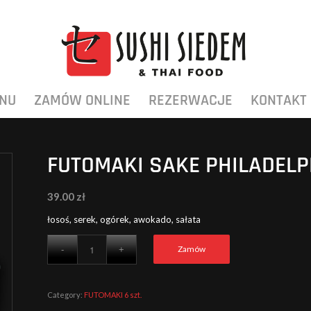
NU
ZAMÓW ONLINE
REZERWACJE
KONTAKT
FUTOMAKI SAKE PHILADELP
39.00
zł
łosoś, serek, ogórek, awokado, sałata
Zamów
Category:
FUTOMAKI 6 szt.