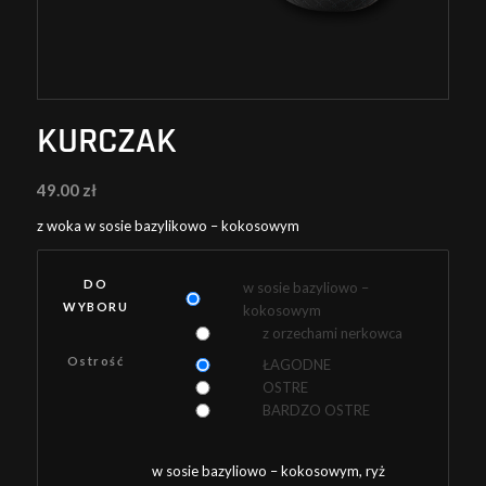
KURCZAK
49.00
zł
z woka w sosie bazylikowo – kokosowym
DO
w sosie bazyliowo –
WYBORU
kokosowym
z orzechami nerkowca
Ostrość
ŁAGODNE
OSTRE
BARDZO OSTRE
w sosie bazyliowo – kokosowym, ryż