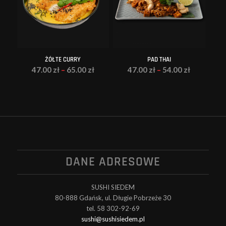
ŻÓŁTE CURRY
PAD THAI
47.00
zł
–
65.00
zł
47.00
zł
–
54.00
zł
DANE ADRESOWE
SUSHI SIEDEM
80-888 Gdańsk, ul. Długie Pobrzeże 30
tel. 58 302-92-69
sushi@sushisiedem.pl