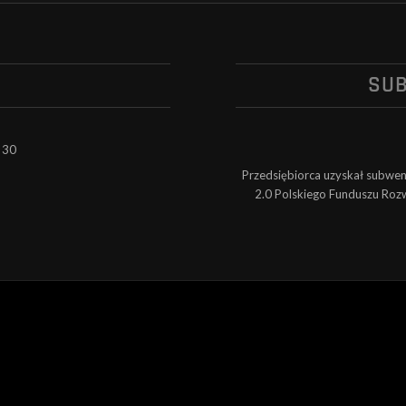
SU
 30
Przedsiębiorca uzyskał subwe
2.0 Polskiego Funduszu Rozw