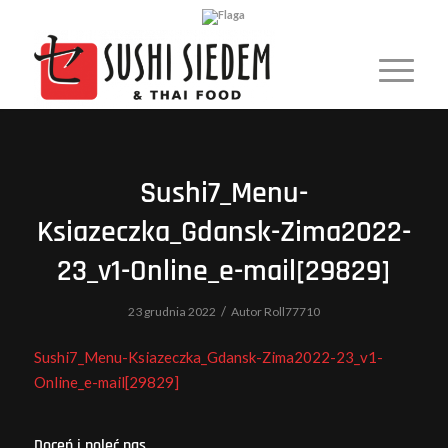
Sushi7_Menu-
Ksiazeczka_Gdansk-Zima2022-
23_v1-Online_e-mail[29829]
/
23 grudnia 2022
Autor
Roll77710
Sushi7_Menu-Ksiazeczka_Gdansk-Zima2022-23_v1-
Online_e-mail[29829]
Doceń i poleć nas