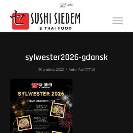
sylwester2026-gdansk
/
30 grudnia 2025
Autor
Roll77710