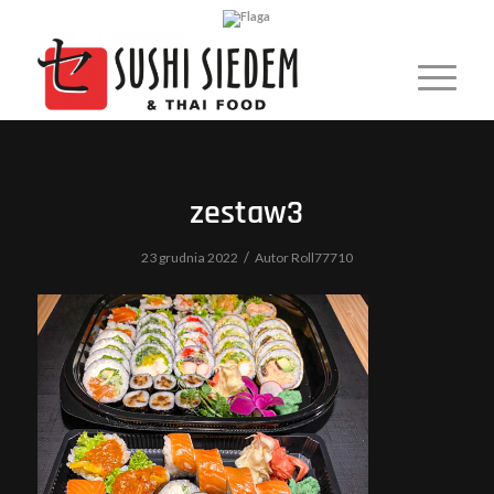
zestaw3
/
23 grudnia 2022
Autor
Roll77710